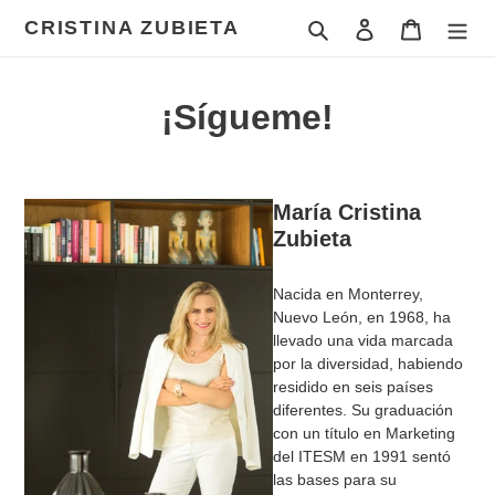
Ir
CRISTINA ZUBIETA
Buscar
Ingresar
Carrito
directamente
al
contenido
¡Sígueme!
María Cristina
Zubieta
Nacida en Monterrey,
Nuevo León, en 1968, ha
llevado una vida marcada
por la diversidad, habiendo
residido en seis países
diferentes. Su graduación
con un título en Marketing
del ITESM en 1991 sentó
las bases para su